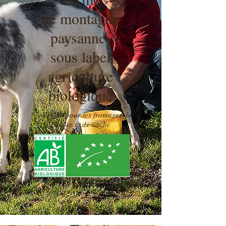
de montagne
paysanne
sous label
agriculture
biologique
* label AB pour les fromages de
chèvre et de vache