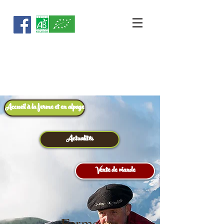
La Ferme
de Caroline
Accueil à la ferme et en alpage
Actualités
Vente de viande
Ferme